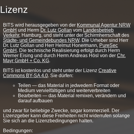
Lizenz
BITS wird herausgegeben von der
Kommunal Agentur NRW
GmbH
und Herrn
Dr. Lutz Gollan
vom
Landesbetrieb
Verkehr
, Hamburg, und steht unter der Schirmherrschaft des
Städte- und Gemeindebundes NRW
. Die Urheber sind Herr
Dr. Lutz Gollan und Herr Helmut Honermann,
PureSec
GmbH
. Die technische Realisierung erfolgt durch Herrn
Werner Eising und durch Herrn Andreas Hösl von der
Chr.
Mayr GmbH + Co. KG
.
BITS ist kostenlos und steht unter der Lizenz
Creative
Commons BY-SA 4.0
. Sie dürfen:
Teilen — das Material in jedwedem Format oder
Medium vervielfältigen und weiterverbreiten
Bearbeiten — das Material remixen, verändern und
darauf aufbauen
und zwar für beliebige Zwecke, sogar kommerziell. Der
Lizenzgeber kann diese Freiheiten nicht widerrufen solange
Sie sich an die Lizenzbedingungen halten.
Bedingungen: