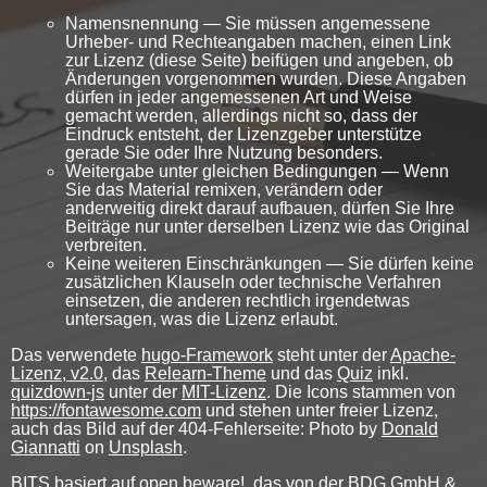
Namensnennung — Sie müssen angemessene
Urheber- und Rechteangaben machen, einen Link
zur Lizenz (diese Seite) beifügen und angeben, ob
Änderungen vorgenommen wurden. Diese Angaben
dürfen in jeder angemessenen Art und Weise
gemacht werden, allerdings nicht so, dass der
Eindruck entsteht, der Lizenzgeber unterstütze
gerade Sie oder Ihre Nutzung besonders.
Weitergabe unter gleichen Bedingungen — Wenn
Sie das Material remixen, verändern oder
anderweitig direkt darauf aufbauen, dürfen Sie Ihre
Beiträge nur unter derselben Lizenz wie das Original
verbreiten.
Keine weiteren Einschränkungen — Sie dürfen keine
zusätzlichen Klauseln oder technische Verfahren
einsetzen, die anderen rechtlich irgendetwas
untersagen, was die Lizenz erlaubt.
Das verwendete
hugo-Framework
steht unter der
Apache-
Lizenz, v2.0
, das
Relearn-Theme
und das
Quiz
inkl.
quizdown-js
unter der
MIT-Lizenz
. Die Icons stammen von
https://fontawesome.com
und stehen unter freier Lizenz,
auch das Bild auf der 404-Fehlerseite: Photo by
Donald
Giannatti
on
Unsplash
.
BITS basiert auf open beware!, das von der BDG GmbH &